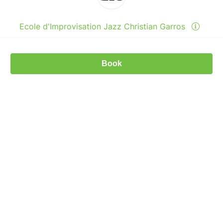
Ecole d'Improvisation Jazz Christian Garros
Espace Marc Sangnier - rue Nicolas Poussin, 76130, Mont-
Saint-Aignan, France
Book
06 08 52 17 37
Send a message
View events