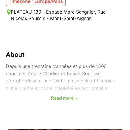
Timezone : Europe/Paris
PLATEAU 130 - Espace Marc Sangnier, Rue
Nicolas Poussin - Mont-Saint-Aignan
About
Depuis une trentaine d’années et plus de 1500
concerts, André Charlier et Benoît Sourisse
approfondissent une relation musicale et humaine
d’une qualité et d’une longévité exceptionnelle.
Read more
En trio avec Louis Winsberg, fondateur du groupe
mythique de jazz-rock-fusion Sixun, ils jouent des
compositions originales qui éveillent nos sens comme
une invitation au voyage.