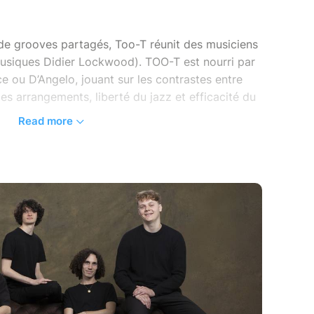
de grooves partagés, Too-T réunit des musiciens
usiques Didier Lockwood). TOO-T est nourri par
nce ou D’Angelo, jouant sur les contrastes entre
des arrangements, liberté du jazz et efficacité du
Read more
rme le groove en terrain de jeu commun, porté par
e acid-jazz.
viers