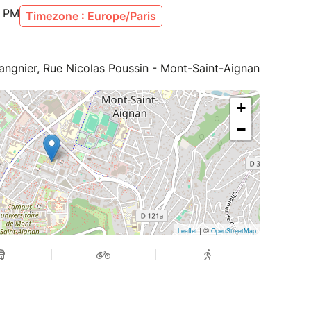
0 PM
Timezone : Europe/Paris
angnier, Rue Nicolas Poussin - Mont-Saint-Aignan
+
−
| ©
Leaflet
OpenStreetMap