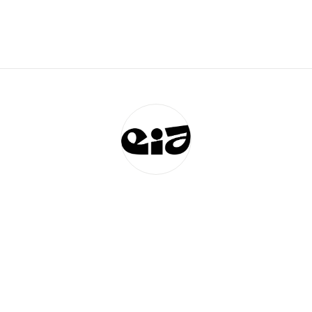
Ecole d'Improvisation Jazz Christian Garros
e Marc Sangnier - rue Nicolas Poussin, 76130, Mont-Saint-Aignan, 
06 08 52 17 37
Send a message