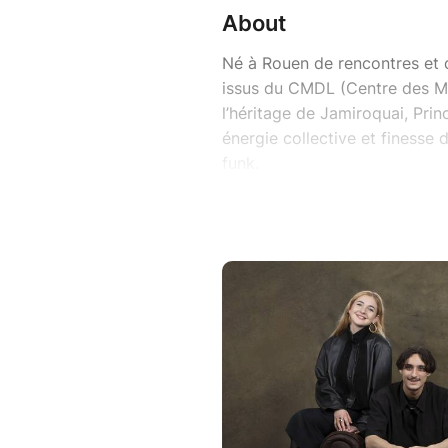
About
Né à Rouen de rencontres et 
issus du CMDL (Centre des M
l’héritage de Jamiroquai, Pri
énergie collective et finesse 
funk.
Sur scène, le groupe transfo
l’envie de faire vibrer la scèn
Avec :
Lucile Grolleau : Chant
Pierre Andrin : Guitare
Rayan Besançon : Basse
Mattéo Fossati : Batterie
Bastien Walczak-Richard : Cla