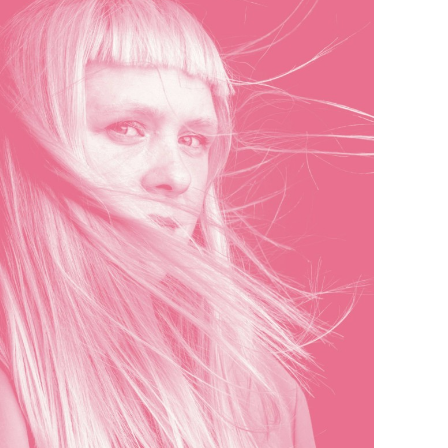
.com
t conditionné par la détention d’un billet.
e places est limité à 150 personnes pour cet
stine est, quand à elle, limitée à 50 personnes,
à vous demander de quitter celle-ci une fois la
te.