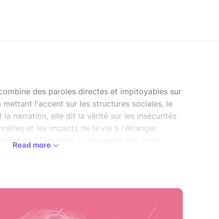
y combine des paroles directes et impitoyables sur
mettant l'accent sur les structures sociales, le
la narration, elle dit la vérité sur les insécurités
nelles et les impacts de la vie à l'étranger.
urnées en Allemagne, au Royaume-Uni et en
Read more
EP « Never Too Emotional » et « Adult Life » sont
ords (Royaume-Uni) en 2020. Eilis Frawley est
assique originaire d'Adélaïde, en Australie. Eilis
e des groupes berlinois Kara Delik et Restless et
use indépendante avec Laura Lee and The Jettes
lis, Fall Forward, produit par Kat Frankie, sortira