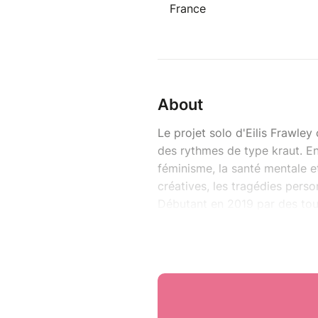
France
About
Le projet solo d'Eilis Frawle
des rythmes de type kraut. En 
féminisme, la santé mentale et 
créatives, les tragédies person
Débutant en 2019 par des to
Australie, ses deux premiers 
sortis chez Reckless Yes Rec
une musicienne de formation cl
est la batteuse et la chanteus
a travaillé en tant que batte
et Anika. Le premier album d'Ei