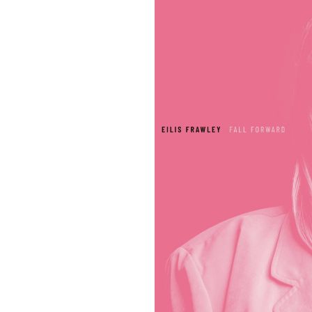
le 7 mars 2025.
eilisfrawleydrums.bandcamp
youtube.com/@eilisfrawley
-----------------
Tarif UNIQUE : 5€
—————————–
L’accès à bord de Célestine es
—————————–
Pour information, le nombre d
événement, la terrasse de Céle
le personnel peut être amené 
limite des 50 personnes attein