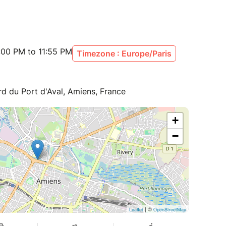
:00 PM to 11:55 PM
Timezone : Europe/Paris
rd du Port d'Aval, Amiens, France
+
−
| ©
Leaflet
OpenStreetMap