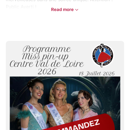
Public Averti !
Read more
Une partie des bénéfices de l’entrée sera reversée à
Espoir en Tête, pour soutenir la recherche sur les
maladies du cerveau.
En prévente, le programme de la soirée ! Gardez un
souvenir impérissable de cette aventure.
Ce livret vous plongera dans l’univers des candidates
: présentation, déroulé de l’événement et immersion
dans leur préparation depuis janvier. Le programme
vous sera remis en main propre le soir de l’élection.
Rejoignez-nous pour une soirée inoubliable !