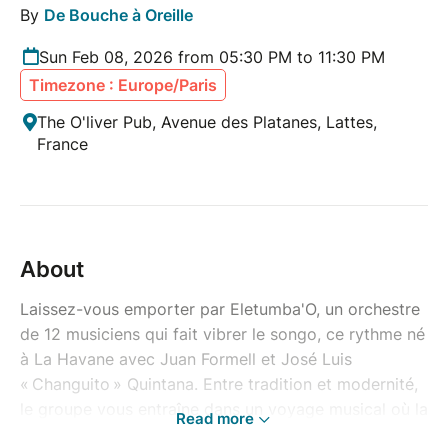
By
De Bouche à Oreille
Sun Feb 08, 2026 from 05:30 PM to 11:30 PM
Timezone : Europe/Paris
The O'liver Pub, Avenue des Platanes, Lattes,
France
About
Laissez-vous emporter par Eletumba'O, un orchestre
de 12 musiciens qui fait vibrer le songo, ce rythme né
à La Havane avec Juan Formell et José Luis
« Changuito » Quintana. Entre tradition et modernité,
le groupe vous entraîne dans un voyage musical où la
Read more
percussion afro-cubaine rencontre le groove