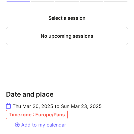
Ça pose forcément la question du chapiteau sur les
territoires , sur un modèle d’auto-diffusion encore
plus, d’ouvrir la toile pour créer du lien et prôner le
partage. Alors que nos équipes œuvrent au quotidien
pour proposer des œuvres culturelles exigentes
artistiquement et techniquement ,travaillent aux
quotidien avec l’envie de défendre cet outil pour aller
à la rencontre des différentes populations, un acte de
cette ampleur prouve la violence d’un monde
fracturé.
Si vous souhaitez être solidaire vous pouvez ne pas
demander le remboursement de vos billets, sinon un
remboursement vous sera effectué dans les plus
Date and place
brefs délais.
ELLE/S à Die, c’est fini , avec un pincement au cœur
Thu Mar 20, 2025 to Sun Mar 23, 2025
…
Timezone : Europe/Paris
Add to my calendar