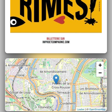
+
−
| ©
Leaflet
OpenStreetMap