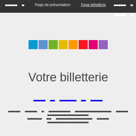
Page de présentation
Page billetterie
titre 1
titre 4
titre 5
Votre billetterie
Vente de billets en ligne
Lorem ipsum d dzaopdkza az^gfvzenfeziun ipoa,
ddea^cmez$voezhhe
Ldazda za az^gfvzenfeziun ipoa,
ddea^cmez$voezhhe