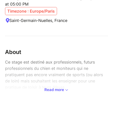
at 05:00 PM
Timezone : Europe/Paris
Saint-Germain-Nuelles, France
About
Ce stage est destiné aux professionnels, futurs
professionnels du chien et moniteurs qui ne
pratiquent pas encore vraiment de sports (ou alors
de loin) mais souhaitent les enseigner pour une
pratique de loisir à leurs élèves.
Read more
Le but de ce stage est l’enseignement, il comprendra
donc les bases éducatives nécessaires à la pratique
de tous les sports, une partie sur la préparation
physique, ainsi qu’une initiation à certains sports.