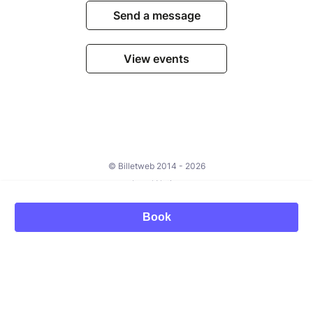
Send a message
View events
© Billetweb 2014 - 2026
Legal Notice
Report this page
Book
Contact us