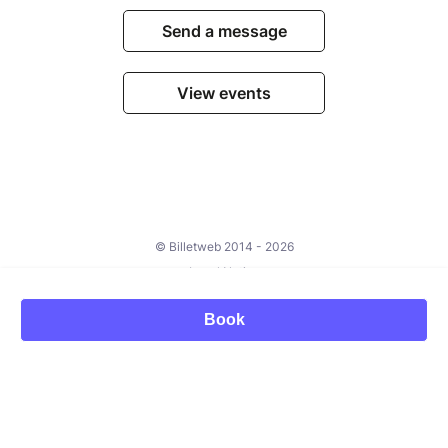
Send a message
View events
© Billetweb 2014 - 2026
Legal Notice
Report this page
Book
Contact us