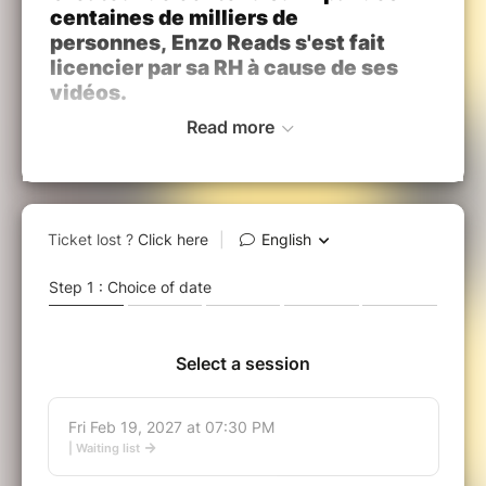
centaines de milliers de
personnes, Enzo Reads s'est fait
licencier par sa RH à cause de ses
vidéos.
Read more
Une histoire absurde qui devient le point de
départ de son premier spectacle. Sur scène, il
incarne un personnage un peu aigri, vite
exaspéré par les absurdités de la vie moderne.
Entre angoisses, réseaux sociaux et
frustrations du quotidien : ça l'a soulé.