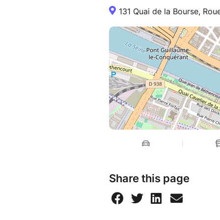
Whether you are an Erasmus st
131 Quai de la Bourse, Rou
a student, on holiday in Fran
Included: Private bus transpor
free time, Rouen Erasmus Fun 
Not included: Personal expen
Non-refundable ticket
REGISTER HERE
Share this page