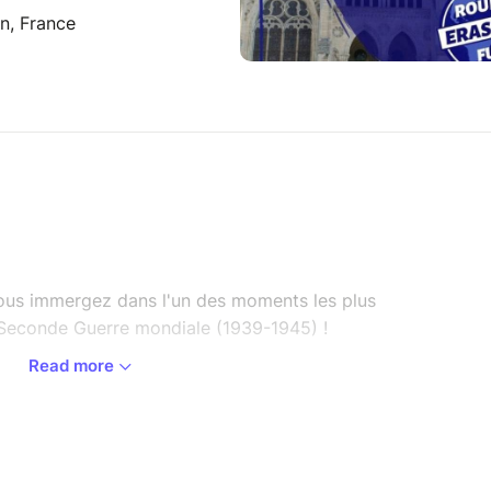
n, France
vous immergez dans l'un des moments les plus
 Seconde Guerre mondiale (1939-1945) !
Read more
rasmus Fun
h00
131 Quai de la Bourse, 76 000 Rouen