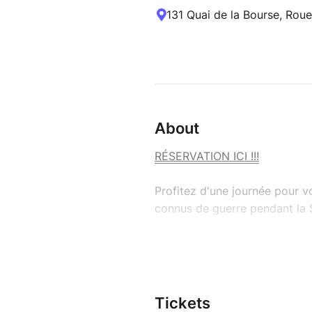
131 Quai de la Bourse, Roue
About
RÉSERVATION ICI !!!
Profitez d'une journée pour 
connus de guerre pendant la
Voyage organisé par Rouen E
Départ : 08h30 – Retour : 20
Lieu de départ et de retour :
Durée: 1 journée
Tickets