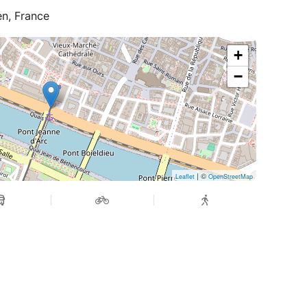
udent, on an international exchange, an au pair,
en, France
ce, French, or a professional, you are welcome!
tation, visits to Fécamp and Étretat, insurance,
staff
+
ses, meals
−
| ©
Leaflet
OpenStreetMap