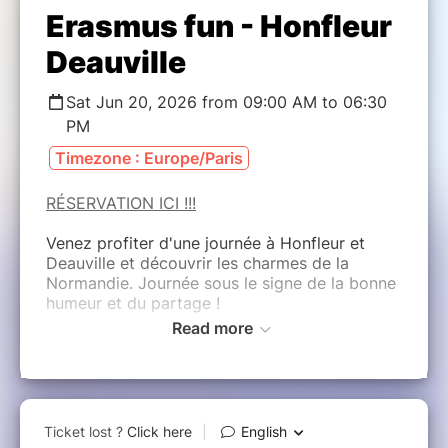
Erasmus fun - Honfleur
Deauville
Sat Jun 20, 2026 from 09:00 AM to 06:30
PM
Timezone : Europe/Paris
RÉSERVATION ICI !!!
Venez profiter d'une journée à Honfleur et
Deauville et découvrir les charmes de la
Normandie. Journée sous le signe de la bonne
humeur et du partage !
Read more
Voyage organisé par Rouen Erasmus Fun
Départ : 09h00 – Retour : 18h30
Lieu de départ et de retour :
131 Quai de la
Bourse, 76 000 Rouen
Durée: 1 journée
Que tu sois Erasmus, en échange international,