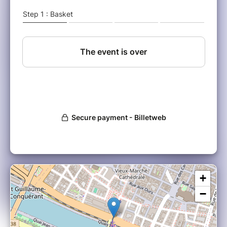
au pair, étudiant, en vacances en France,
Français ou professionnel, tu es le bienvenu !
Transport en bus privé, visite du port de
Honfleur et des planches de Deauville,
assurance, temps libres, staff Erasmus Fun
Non inclus : les dépenses personnelles et le
repas
Ticket non remboursable
RÉSERVATION ICI !!!
_________________________________________________________
REGISTER HERE !!!
Come and enjoy a day trip to
Honfleur and
Deauville
and discover the charm of
+
Normandy
. A day filled with good vibes, fun,
and sharing unforgettable moments!
−
Trip organized by
Rouen Erasmus Fun
Departure:
9:00 AM –
Return:
6:30 PM