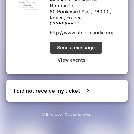
Normandie
80 Boulevard Yser, 76000 ,
Rouen, France
0235985599
http://www.afnormandie.org
Send a message
View events
I did not receive my ticket
© Billetweb |
Create my event