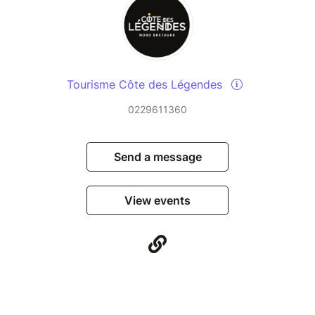
Tourisme Côte des Légendes
0229611360
Send a message
View events