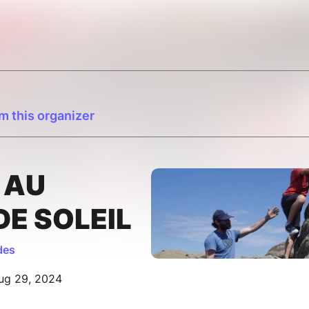
m this organizer
 AU
E SOLEIL
des
ug 29, 2024