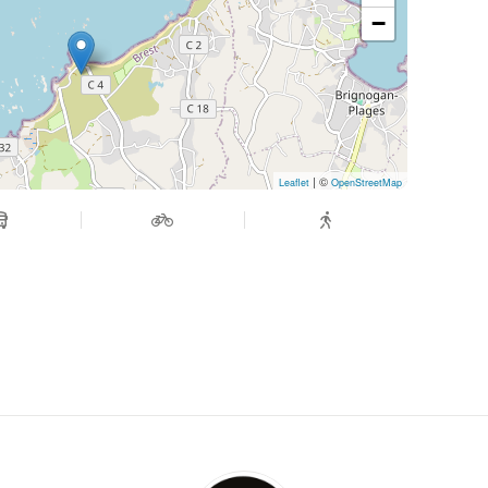
−
| ©
Leaflet
OpenStreetMap