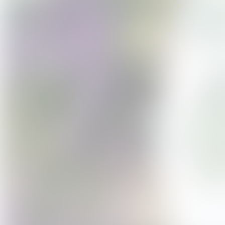
Options payantes (nous contacter
Dégustation de vins bio primé
sélectionnés, au tarif de
8 € pa
bancaire ou espèces.
Massages en plein air au cœur 
partir de
60 €
. La réservation 
heures avant.
Démonstration de distillation 
les groupes de
8 personnes m
personne.
Rafraîchissements et glaces possib
Pour toute information complément
merci de nous contacter
.
Adulte : 26€