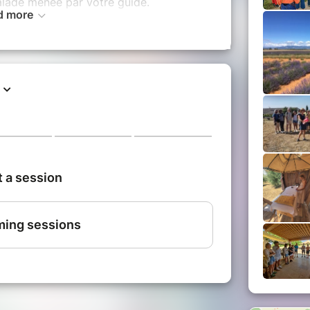
alade menée par votre guide.
d more
rres tranche avec la pureté du ciel bleu,
 du Luberon et en arrière-plan les
nt de nombreux peintres
dont Vincent
vous attend
:
ons sur l'agriculture de
rs, d'amandiers, de lavandin.
vin rosé et blanc médaillé.
 petit +
écouverte des plantes aromatiques et
de spray de lavande/lavandin, et