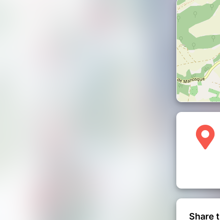
 au moment de la réservation)
s
: découverte de 5 vins
r personne, sur place par carte
des lavandes et des oliviers
: à
est obligatoire au plus tard 72
de lavande
: activité proposée pour
inimum
. A partir de 6 euros par
le sur place
aire ou pour effectuer une réservation,
Tarifs
Share t