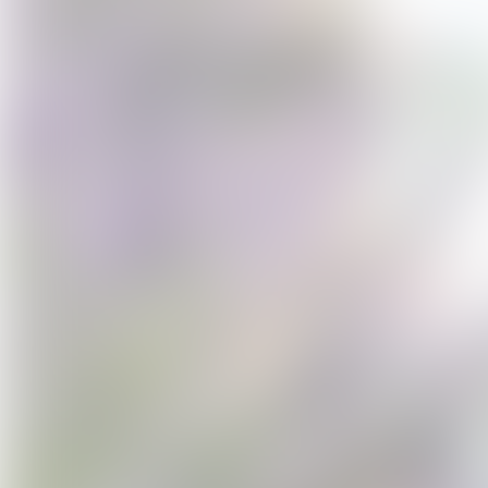
Enfants (6-15 ans) : 15€
Forfait Famille (2 adultes + 2 enfan
Conditions 
A partir de 4 participants
C'est une visite bilingue (français 
Durée : 2h30
RDV : Domaine Les Grandes Marge
Matériel : chaussures montantes, e
Gratuit pour les enfants de moins 
Entreprise handi-accueillante : la 
situation de handicap sur présentati
marcher. Public avec besoins spéci
impérativement l’organisateur. Gra
Pour tour privatisé avec options e