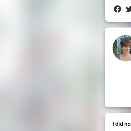
ts) : 72€
de réservation :
et anglais)
s, Route de Manosque, 04210 Valensole
au, chapeau, crème solaire
de 6 ans
sortie est ouverte aux personnes en
on d’un justificatif, si la personne peut
fiques: merci de contacter
tuit pour l'accompagnant.
I did n
n supplément : nous contacter.