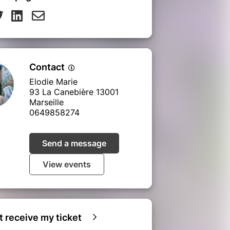
Contact
Elodie Marie
93 La Canebière 13001
Marseille
0649858274
Send a message
View events
ot receive my ticket