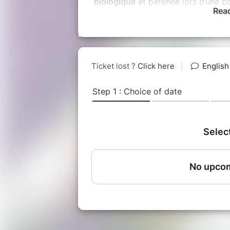
biologique
et pérenne lors d’une b
Rea
Un tableau de maître : l’ocre des te
le blanc-gris des falaises calcaires
montagnes aux tons de vert.
Ces paysages idylliques inspirère
Van Gogh et Cezanne.
Ce qui 
Balade conférencée et informati
conservation et extensive.
Découverte des champs d'olivie
Passage dans les vignobles de 
Fin de partie dans la pinède.
Le
Initiation à la botanique et d
leurs bienfaits.
Petite dégustation d'amandes, 
d'huile d'olive.