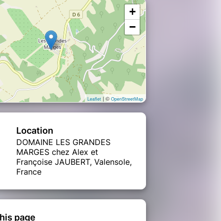
+
−
| ©
Leaflet
OpenStreetMap
Location
DOMAINE LES GRANDES
MARGES chez Alex et
Françoise JAUBERT, Valensole,
France
his page