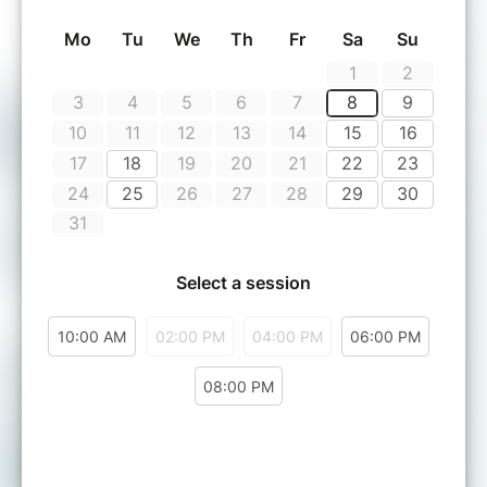
découvertes avant qu’il ne soit trop tard !
En équipe, infiltrez
son appartement secret
,
explorez chaque pièce, déjouez les pièges et
résolvez les énigmes pour accéder à son
bureau caché
.
Attention :
le temps est compté
, et seule la
coopération vous permettra de réussir.Une
heure, une équipe, une mission
Vous aurez
60 minutes
pour :
Observer, manipuler, décrypter,
Résoudre des énigmes logiques et
sensorielles,
Découvrir le message qu’Amélie voulait
transmettre au monde.
Chaque détail compte, chaque indice
rapproche votre équipe de la vérité.
L’union, la communication et la réflexion seront
vos meilleurs alliés.