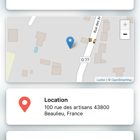
L’expérience est accessible
à tous de 8 ans à
88 ans
(accompagné d’un adulte)
.
De 2 à 5 joueurs
par session : amis, familles,
+
collègues ou aventuriers du climat.
−
Conçu dans une
Tiny House
écologique
, (100 rue des artisans à
Beaulieu) cet Escape Game allie
innovation, pédagogie et respect de
l’environnement
.
Un décor immersif, des mécanismes
ingénieux, et un message fort :
agir
| ©
Leaflet
OpenStreetMap
pour la planète commence par la
coopération
.
Location
100 rue des artisans 43800
Beaulieu, France