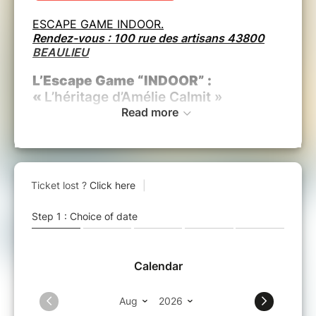
ESCAPE GAME INDOOR.
Rendez-vous : 100 rue des artisans 43800
BEAULIEU
L’Escape Game “INDOOR” :
«
L’héritage d’Amélie Calmit »
Read more
Une mission palpitante pour sauver la planète
Un
Escape Game immersif et écoresponsable
signé
L’École de la Nature
.
Une aventure captivante où la science, la
logique et l’esprit d’équipe s’unissent pour
relever
le plus grand défi de notre siècle : le
climat
.
La célèbre scientifique
Amélie Calmit
a
mystérieusement disparu en laissant derrière
elle le fruit de ses recherches révolutionnaires
pour
lutter contre le réchauffement climatique
.
Votre mission :
retrouver et diffuser ses