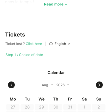
dans le temps !
Read more
Plongés dans le passé, au cœur de la jungle, votre
mission
dans le laboratoire d’un scientifique, pourrait
bien changer le cours de l’histoire...
On compte sur vous !
Tickets
Un Escape Game tout neuf et de 3éme génération
(sans cadenas) à découvrir en famille ou entre amis:
- de 2 à 4 joueurs
- 30 minutes environ
- à partir de 7 ans avec des adultes
- 30 € par équipe
Nous avons hâte de vous faire jouer !
Réservations et règlement en ligne en suivant les
étapes de la billetterie ci-dessous, ou sur place dans