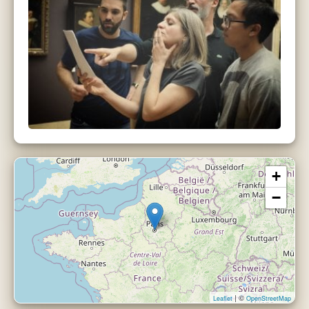
+
−
| ©
Leaflet
OpenStreetMap