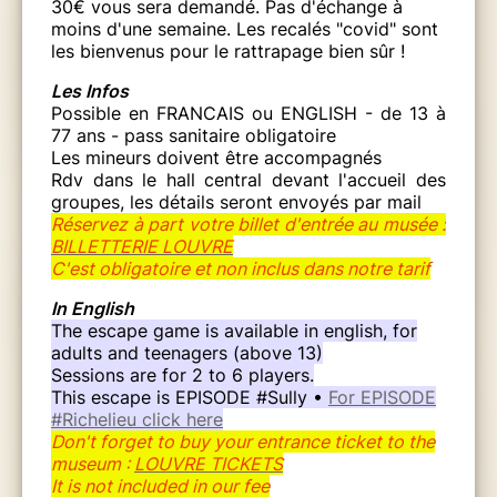
30€ vous sera demandé. Pas d'échange à
moins d'une semaine. Les recalés "covid" sont
les bienvenus pour le rattrapage bien sûr !
Les Infos
Possible en FRANCAIS ou ENGLISH - de 13 à
77 ans - pass sanitaire obligatoire
Les mineurs doivent être accompagnés
Rdv dans le hall central devant l'accueil des
groupes, les détails seront envoyés par mail
Réservez à part votre billet d'entrée au musée :
BILLETTERIE LOUVRE
C'est obligatoire et non inclus dans notre tarif
In English
The escape game is available in english, for
adults and teenagers (above 13)
Sessions are for 2 to 6 players.
This escape is EPISODE #Sully •
For EPISODE
#Richelieu click here
Don't forget to buy your entrance ticket to the
museum :
LOUVRE
TICKETS
It is not included in our fee