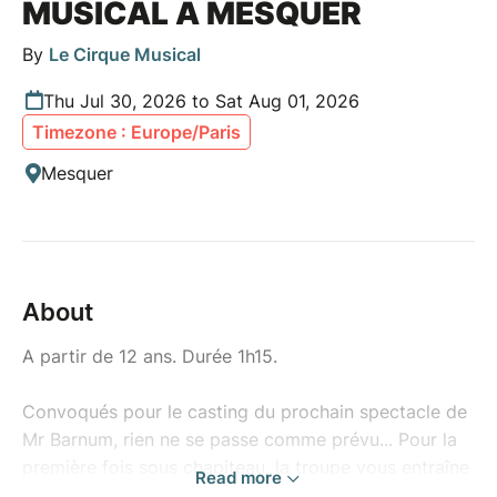
MUSICAL À MESQUER
By
Le Cirque Musical
Thu Jul 30, 2026 to Sat Aug 01, 2026
Timezone : Europe/Paris
Mesquer
About
A partir de 12 ans. Durée 1h15.
Convoqués pour le casting du prochain spectacle de
Mr Barnum, rien ne se passe comme prévu... Pour la
première fois sous chapiteau, la troupe vous entraîne
Read more
dans une énigme explosive !