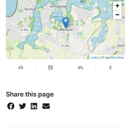
+
−
| ©
Leaflet
OpenStreetMap
Share this page