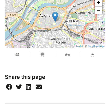
+
−
| ©
Leaflet
OpenStreetMap
Share this page