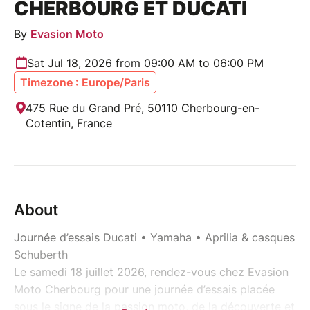
CHERBOURG ET DUCATI
By
Evasion Moto
Sat Jul 18, 2026 from 09:00 AM to 06:00 PM
Timezone : Europe/Paris
475 Rue du Grand Pré, 50110 Cherbourg-en-
Cotentin, France
About
Journée d’essais Ducati • Yamaha • Aprilia & casques
Schuberth
Le samedi 18 juillet 2026, rendez-vous chez Evasion
Moto Cherbourg pour une journée d’essais placée
sous le signe de la passion moto, de la découverte et