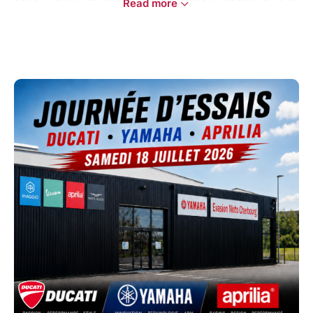
Read more
du conseil.
À l’occasion de cet événement, venez découvrir les
univers Ducati, Yamaha et Aprilia, échanger avec
notre équipe et profiter d’une journée dédiée aux
essais et aux nouveautés.
En complément, nous vous proposons également des
essais de casques Schuberth afin de comparer les
modèles, trouver la bonne taille et bénéficier de
conseils personnalisés en magasin. Vous pouvez
essayer les casques avec une moto d'essai ou la
votre.
Casques Schuberth disponibles à l’essai :
Schuberth C5
Tailles disponibles : S / M / L / XL
Schuberth J2
Tailles disponibles : S / M / L / XL