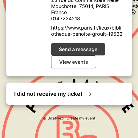
25 rue du commandant René
Mouchotte, 75014, PARIS,
France
0143224218
https://www.paris.fr/lieux/bibli
otheque-benoite-groult-19532
Send a message
View events
I did not receive my ticket
© Billetweb |
Create my event