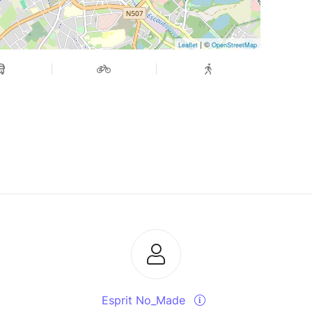
| ©
Leaflet
OpenStreetMap
Esprit No_Made