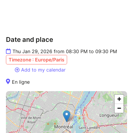
heures) ;
• comment entretenir la motivation sans pression ni
récompenses ;
• et surtout, comment apaiser les tensions pour
retrouver des soirées plus sereines.
Date and place
Vous vivrez également de petits exercices simples,
Thu Jan 29, 2026 from 08:30 PM to 09:30 PM
réalistes et ludiques, à tester dès le soir même.
Timezone : Europe/Paris
Une session pour remettre du lien, de la confiance et
Add to my calendar
de l’efficacité dans les devoirs du quotidien.
En ligne
+
−