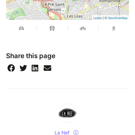
| ©
Leaflet
OpenStreetMap
Share this page
La Nef