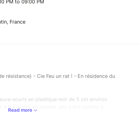
:00 PM to 09:00 PM
tin, France
de résistance) - Cie Feu un rat ! - En résidence du
auve-souris en plastique noir de 5 cm environ
. Il y a quelques années, elle a été confiée à
Read more
 qui veut l’entendre qu’elle peut prendre les
ailes (il n’est pas dit cependant qu’elle les
ent (ou alors elle se cache). Quand elle rencontre
choses bizarres, pour ne pas dire irrationnelles.