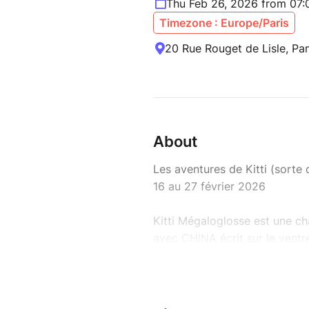
Thu Feb 26, 2026 from 07
Timezone : Europe/Paris
20 Rue Rouget de Lisle, Pan
About
Les aventures de Kitti (sorte 
16 au 27 février 2026
Kitti Mégaloglosse est une ch
avec CHINA écrit sur le ventre
Théophile Dubus, qui raconte à
esprits et les souhaits sur ses 
réalisera). Kitti se perd souv
des gens, Kitti déclenche des 