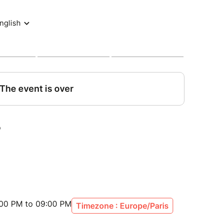
 de rencontrer Kitti et d’écouter ce que, peut-être,
t guest-stars
: Agatx Layère
 Pradier
tobiographique d’objet
:00 PM to 09:00 PM
Timezone : Europe/Paris