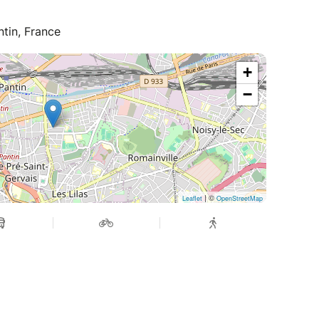
ntin, France
+
−
| ©
Leaflet
OpenStreetMap