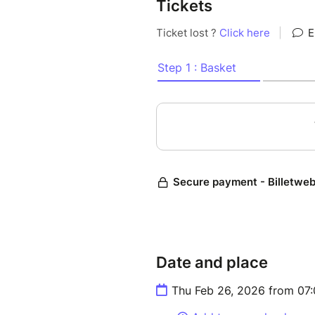
Tickets
Ce spectacle, c’est l’occasion
elle aura envie de nous dire.
De et avec Théophile Dubus e
Création sonore et musicale 
Création lumière : Clémentine
Genre : Drag-performance au
Date and place
Thu Feb 26, 2026 from 07