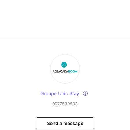
Groupe Unic Stay
0972539593
Send a message