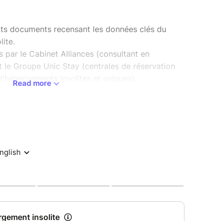
ents documents recensant les données clés du
ite.
 par le Cabinet Alliances (consultant en
 le Groupe Unic Stay (centrales de réservation
d'hébergements insolites et uniques).
Read more
cheter 2 documents :
ergement insolite : ce document comprend
 les chiffres clés du marché de la location
ant les sujets suivants : l’ampleur et la diversité
de l’observatoire de la fréquentation de l’insolite
s Unic Stay sur les indicateurs de consommation.
on de France : vous trouverez les données les plus
régions françaises vous permettant d'analyser
tre choix.