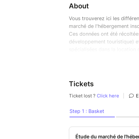
About
Vous trouverez ici les différ
marché de l'hébergement insol
Ces données ont été récoltées
développement touristique) et
spécialisées dans la location 
Vous aurez la possibilité d'a
- L'étude de marché de l'héb
des études et des analyses sur
Tickets
d'hébergement insolite concern
du marché en France, le bilan 
depuis 2019, les chiffres clé
- Les chiffres clés d'une régi
importantes dans une des 21 
plus en détail la région de vo