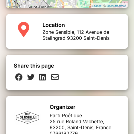
| ©
Leaflet
OpenStreetMap
Email :
public@parti-poetique.org
Location
Téléphone : 07 66 19 27 79
Zone Sensible, 112 Avenue de
Stalingrad 93200 Saint-Denis
Share this page
Organizer
Parti Poétique
25 rue Roland Vachette,
93200, Saint-Denis, France
0766192779