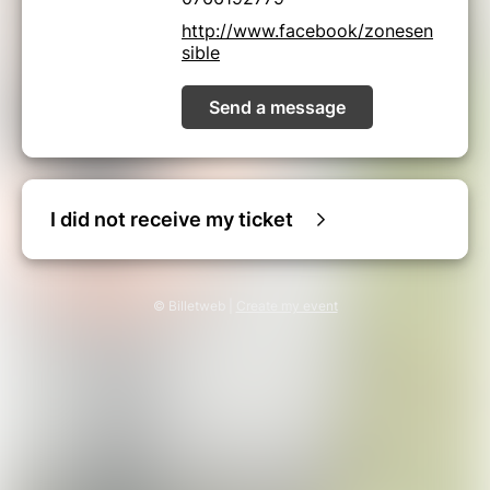
http://www.facebook/zonesen
sible
Send a message
I did not receive my ticket
© Billetweb |
Create my event