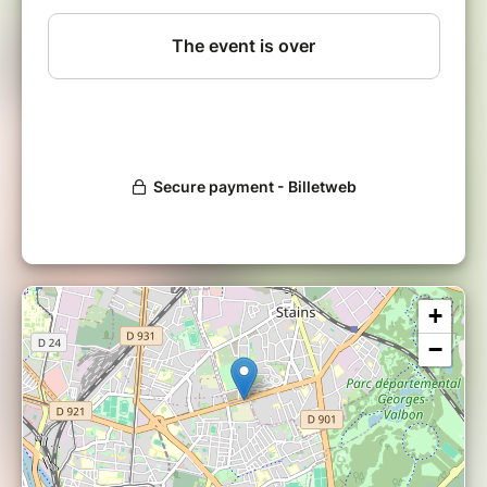
Date
: samedi 18 Juillet
Horaire
: de 12h45 à 13h30
Tarif unique
: 5€
Vous pouvez apporter un paréo/serviette pour vous allonger
dessus.
Venez avec des vêtements confortables qui ne serrent pas
et qui n’entravent pas vos mouvements.
Elena Földeak est professeure diplômée de Hatha Yoga
Intégral et Yoga Périnatal.
Retrouvez-la sur
Facebook
et
Instagram
.
+
***
−
Zone Sensible, 112 avenue de Stalingrad,
Saint-Denis
Métro : Ligne 13, Saint-Denis - Université
Bus : 356 et 255, Clos Hanot