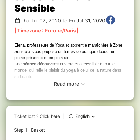
Sensible
Thu Jul 02, 2020 to Fri Jul 31, 2020
Timezone : Europe/Paris
Elena, professeure de Yoga et apprentie maraîchère à Zone
Sensible, vous propose un temps de pratique douce, en
pleine présence et en plein air.
Une
séance découverte
ouverte et accessible à tout le
monde, qui relie le plaisir du
yoga
à celui de la nature dans
sa beauté.
Read more
Au menu :
- respiration et relaxation
au coeur du jardin
- balade méditative
- étirements conseillés avant et après le jardinage
- reconnexion à sa sensorialité : conscience des odeurs de la
nature, des sensations de l'herbe et du vent,
des couleurs,
ressenti du corps dans l’espace…
***