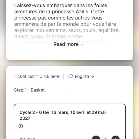
Laissez-vous embarquer dans les folles
aventures de la princesse Azilis. Cette
princesse pas comme les autres vous
emmènera de par le monde pour vous faire
explorer mouvements, sauts, tours, équilibre,
danse, yoga, et temps calme.
De l'Afrique aux Antilles en passant par
Read more
l'Arctique et jusqu'aux Iles Marquises, ce
moment ludique et convivial à partager avec
votre enfant vous plongera dans une
ambiance musicale différente à chaque
séance.
1 billet correspond à 1 parent ET 1 enfant.