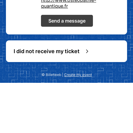
http://www.osteopathie-
quantique.fr
Send a message
I did not receive my ticket
© Billetweb |
Create my event