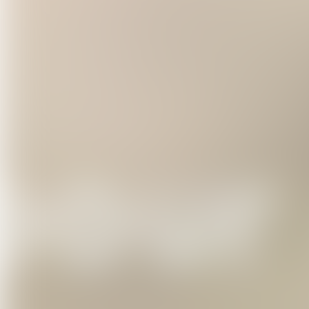
À travers ce stage, je vous offre u
même. Connectez-vous à votre aut
et dansez avec liberté. En franchis
entrez dans un espace d’écoute, un
La Danse de l'Être
Fondée sur le principe de l’énergi
esprit, elle fait le pont entre les 
transe chamanique et derviche, tai-
sacrée. Elle donne des clés, à tra
afin de se libérer et d'éveiller s
universel dans une danse libre et
>>> Possibilité de paiement en 2 fo
Témoignages
(cycle en présentiel)
"Je suis arrivée fermée, le cœur b