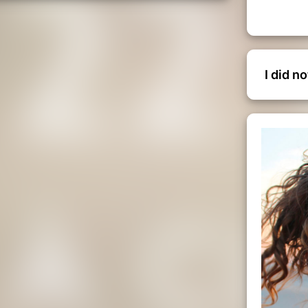
 consciente
la danse
I did n
he tous les plans de ton être :
rituel.
r à ce que les mots ne peuvent
et le mouvement, tu libères ce qui était
iment…
anser
pour participer.
 Dimanche 18h
 complets
• Méditation
 de Lorient)