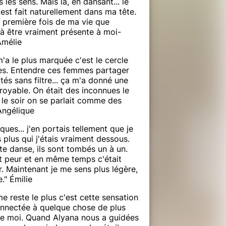
 les sens. Mais là, en dansant... le
'est fait naturellement dans ma tête.
a première fois de ma vie que
s à être vraiment présente à moi-
Amélie
'a le plus marquée c'est le cercle
es. Entendre ces femmes partager
ités sans filtre... ça m'a donné une
royable. On était des inconnues le
 le soir on se parlait comme des
Angélique
ues... j'en portais tellement que je
 plus qui j'étais vraiment dessous.
te danse, ils sont tombés un à un.
it peur et en même temps c'était
r. Maintenant je me sens plus légère,
e." Émilie
e reste le plus c'est cette sensation
onnectée à quelque chose de plus
e moi. Quand Alyana nous a guidées