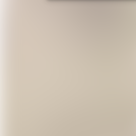
✦
Danse de l'Être : danse libre et
✦
Éveil corporel
✦
Méditation
✦
Cercles de paroles
Une expérience qui va au-delà de 
C'est un
voyage initiatique
qui touc
physique, émotionnel, mental et spi
La
Danse de l'Être
permet d'accéde
atteindre. En passant par le corps 
bloqué, tu touches à qui tu es vra
Il n'est pas nécessaire de savoir d
Informations pratiques
22-23 novembre 2025
Horaires
: Début Samedi 10h - Fin
Format
: Stage intensif de 2 jours
Méthodes
: Danse de l'Être • Tao 
Lieu :
Home Gaïa - Cléguer (à 20mn