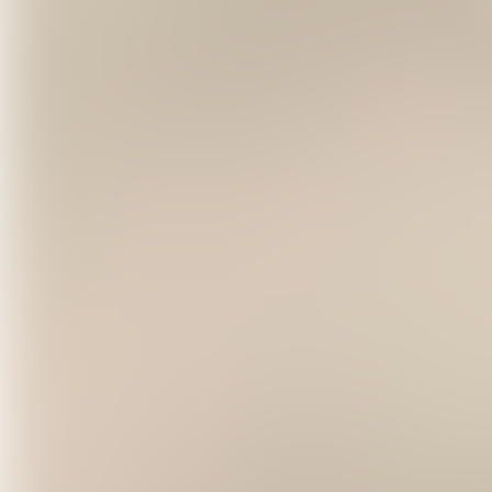
Repas
: Mode pic-nique (à prévoir)
Hébergement
: Non inclus - Airbnb
Paiement
: Billetweb ou chèque (
c
Conditions d'annulation
:
Annulation possible jusqu'à 1 mois
En deçà, aucun remboursement po
Contre-indications
:
Ce stage n'est pas conseillé en ca
nécessitant un suivi médical.
L'intervenante : Alyana Marina
J’accompagne les femmes dans leur 
leur sensualité, leur puissance et le
s’épanouir dans tous les espaces de
Ma vie a changé radicalement grâc
spiritualité dans la matière. J'ai 
ses parts, ombres et lumières, dan
travaillons sur tous les plans de l'
spirituel.