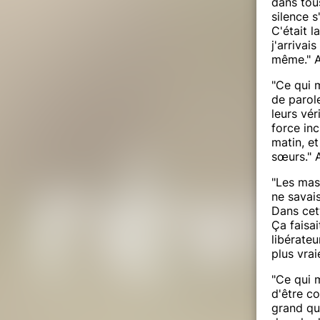
dans tous
n voyage initiatique au coeur de vous
silence s
henticité, embrassez votre puissance
C'était l
sant le seuil de mon univers, vous
j'arrivai
 espace d’expériences et de rencontre.
même." 
"Ce qui m
de parol
leurs vér
e de vie et sur l’unité corps-âme-
force inc
traditions (shintô, buto, danse indienne,
matin, et
sœurs." 
chi et tao), l’art-thérapie et la danse
vers des pratiques accessibles à tous,
"Les masq
on être. Il en émerge un enseignement
ne savais
 authentique.
Dans cet
Ça faisa
libérateu
is en fonction de la date d'achat.
plus vrai
"Ce qui m
d'être c
grand qu
lindé après des années de déceptions. Je