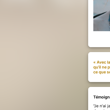
 et hôtels dans les environs
ontact@alyana.fr
)
 avant l'événement
ssible
s de troubles psychologiques
« Avec la
qu'il ne 
ce que s
découverte intérieure, la révélation de
ur potentiel afin qu’elles puissent
 leur vie.
e à ces pratiques qui font descendre la
découvert la magie de rencontrer toutes
Témoigna
s une danse holistique où nous
être : physique, émotionnel, mental et
"Je n'ai 