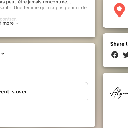
'as peut-être jamais rencontrée...
sante. Une femme qui n'a pas peur ni de
ncontrer.
d more
vraiment
es, tu vas explorer les différentes
Share t
ibre
 qui crée
ransforme
et la
méditation
, tu vas déposer tes
ure.
le
et honorer ta féminité sacrée
nt pour les transmuter en force
 réveiller ta puissance créatrice
r les intégrer avec amour
turelle
s la sororité