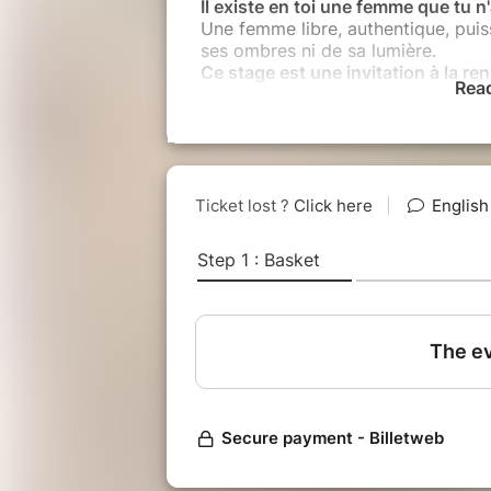
Il existe en toi une femme que tu n
Une femme libre, authentique, puis
ses ombres ni de sa lumière.
Ce stage est une invitation à la re
Rea
Deux jours pour révéler qui tu es 
Dans l'intimité d'un groupe de femm
facettes de ton être féminin :
Ta femme sauvage
qui ose et qui v
Ta femme sensuelle
qui ressent et
Ta femme sage
qui guérit et qui t
À travers la
Danse de l'Être
, le
Tao
masques et révéler ta véritable nat
Ce que tu vas vivre :
✦ Te reconnecter à ton corps temp
✦ Danser tes émotions
sans jugeme
✦ Éveiller l'énergie de ton bassin
et
✦ Rencontrer tes parts d'ombre
pou
✦ Retrouver ta joie
et ta vitalité na
✦ Créer des liens authentiques
dan
Au programme