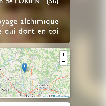
+
−
| ©
Leaflet
OpenStreetMap