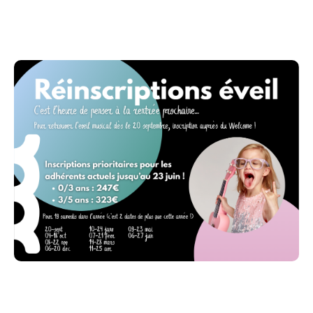
06-20-déc
10-24-janv
07-21-févr
14-28-mars
11-25-avr
09-23-mai
06-27-juin
TARIFS :
pour les 0/3 ans = 247€
pour les 3/5 ans = 323€