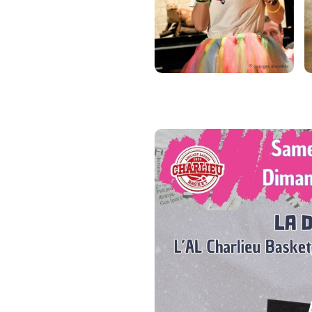
Avec ses personnages hauts 
pleine de peps, où l’on retrou
DECALCOMPAGNIE.
⚠️⚠️ : La pièce aborde des t
bonne excuse pour vous offrir