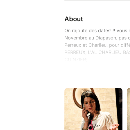
About
On rajoute des dates!!!! Vous
Novembre au Diapason, pas d
Perreux et Charlieu, pour dif
PERREUX, L'AL CHARLIEU B
CUINZIER;
Solène va se marier. À 40 ans 
plage, pas de fête, pas d’Ibiza
maison de son grand-père où 
proches, c’est tout ce qu’elle
amie incontrôlable qui lui a c
mystérieux inconnu qui va sem
rebondissements, ce week-end
inattendu qu’hilarant.