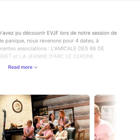
 n'avez pu découvrir EVJF lors de notre session de
e panique, nous revenons pour 4 dates, à
férentes associations : L'AMICALE DES 86 DE
ASKET et LA JEANNE D'ARC LE CERGNE
Read more
et deux enfants, elle refuse l’EVJF cliché : pas de
. Direction Mouthes, dans le Jura, dans la vieille
elle a grandi. Un week-end tranquille avec ses
 demande. Mais c’était sans compter sur Lisa, son
oncocté quelques surprises… et sur l’arrivée d’un
er un joyeux chaos. Entre surprises et
 entre amis va prendre un tournant aussi