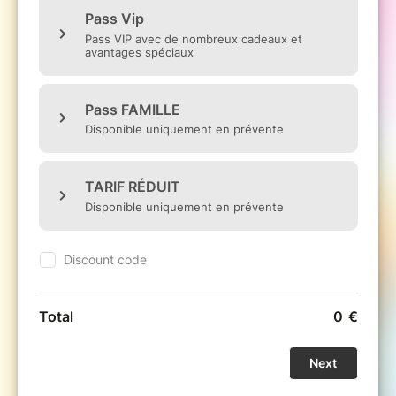
* Public : À partir de 10h30
Ne manquez pas cette immersion totale dans
la culture japonaise, réservez votre place
maintenant et profitez d'un tarif avantageux
en prévente !
Venez découvrir la culture japonaise lors de
notre événement exceptionnel amà Lievin
_
Defilé de Cosplay :
Participez ou regardez des
cosplayeurs
passionnés sur scènes avec des
spectacles non-stop.
_ Ateliers créatifs et immersifs :
Laissez-vous
tenter par nos ateliers terrarium, Pokémon,
cuisine, peinture sur figurines, etc. – créativité,
détente et bonne humeur garanties !
_ Tatouages inspirés du Japon :
Admirez le
travail des tatoueurs inspirés par la culture
japonaise.
_ Gaming Zone :
Rétro-gaming et bornes
d’arcade pour les passionnés.
_ Gastronomie japonaise :
Dégustez des
sushis, ramen, bubble tea et autres spécialités