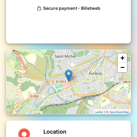
nippones.
_ Shopping :
Produits exclusifs et mangas
directement du Japon.
✨ Invités spéciaux et surprises :
Des
animations à découvrir sur place !
_ Jeux-Concours :
Gagnez des pass week-
end, des goodies et des expériences VIP.
**
Réservez votre billet dès maintenant et ne
manquez pas l’événement incontournable de
+
l’année ! **
−
| ©
Leaflet
OpenStreetMap
Location