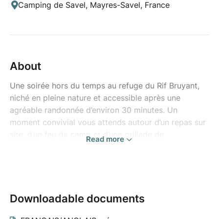
Camping de Savel, Mayres-Savel, France
About
Une soirée hors du temps au refuge du Rif Bruyant,
niché en pleine nature et accessible après une
agréable randonnée d’environ 30 minutes. Un
moment convivial vous attends autour d’un repas sur
site, d’un feu de camp et d’une grillade de
Read more
chamallows sous les étoiles.
PROGRAMME :
16h : RDV à La Pergola où vous retrouverez Adeline,
qui accompagnera la sortie, puis départ en bus
Downloadable documents
16h30 : Arrêt à La Gare de La Mure pour récupérer