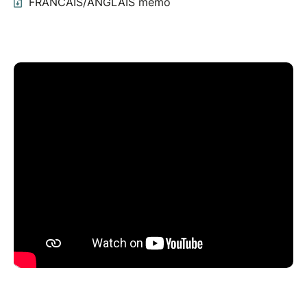
les autres participants
FRANCAIS/ANGLAIS mémo
Et pour le reste, vous verrez bien on vous garde un
peu de surprise... ;)
A PREVOIR :
-Casquette, lunettes de soleil
-Chaussures de marche
-Vest/pull pour le soir
-Gourdes d'eau