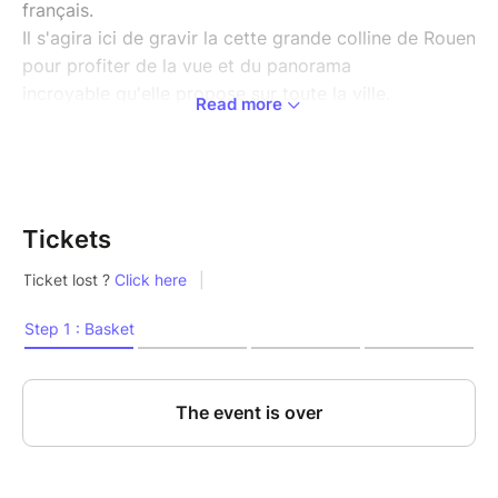
français.
Il s'agira ici de gravir la cette grande colline de Rouen
pour profiter de la vue et du panorama
incroyable qu'elle propose sur toute la ville.
Read more
Ne vous inquietiez pas, ce n'est pas la randonnée
pure et dure, pour monter jusqu'en haut il faut
compter 15 minutes !
Tickets
Gratuit
_____________________________________________________________
“After effort comes comfort,” as the French proverb
says.
Here, you'll climb Rouen's great hill to enjoy the
incredible view and panorama it offers over the
entire city.
Don't worry, it's not a grueling hike—it takes about