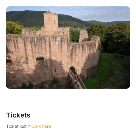
Apprenez-en plus sur son passé, son histoire et sa
destruction à travers une visite guidée présentée par
Julie, guide conférencière.
Réservation conseillée.
Visite adaptée à tous les âges.
Info : en cas de vigilance météo, la visite guidée peut
être annulée à la demande de la guide, rdv 10 min
avant le départ.
Tickets