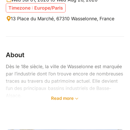
Timezone : Europe/Paris
13 Place du Marché, 67310 Wasselonne, France
About
Dès le 18e siècle, la ville de Wasselonne est marquée
par l’industrie dont l’on trouve encore de nombreuses
traces au travers du patrimoine actuel. Elle devient
l’un des principaux bassins industriels de Basse-
Alsace.
Read more
Avec Julie, guide conférencière, découvrez cette
histoire, riche de 3 siècles d’évolutions, entre
tanneries, moulins, et cours d’eau de la Mossig.