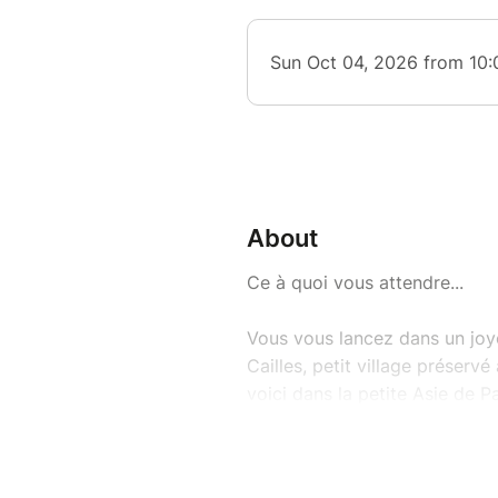
About
Ce à quoi vous attendre...
Vous vous lancez dans un joy
Cailles, petit village préservé
voici dans la petite Asie de P
Que vous passiez entre de hau
siècle dernier restez à l'affût