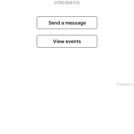
0760269310
Send a message
View events
Contact u