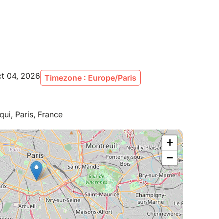
ct 04, 2026
Timezone : Europe/Paris
ui, Paris, France
+
−