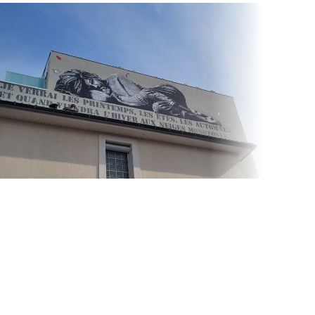
égayent le gris de certains murs...
lle.fr