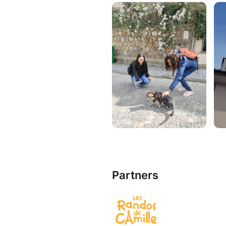
fresques murales colorées qui 
Parcours 8km/2h15
Retour au site lesrandosdecami
Partners