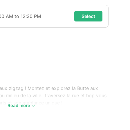
eux zigzag ! Montez et explorez la Butte aux
 au milieu de la ville. Traversez la rue et hop vous
aris et son ambiance unique !
Read more
tes tours futuristes ou les petites maisons du
 et vous aurez le plaisir de tomber sur des