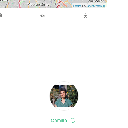
| ©
Leaflet
OpenStreetMap
Camille