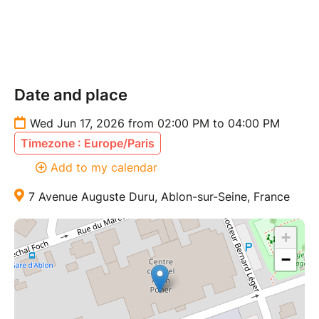
Au-delà de 15 minutes de retard, les places réservées
pourront être réattribuées aux personnes en attente.
Pour plus d’informations : 01 45 97 53 11
Dès 5/6 ans.
Date and place
Wed Jun 17, 2026 from 02:00 PM to 04:00 PM
Timezone : Europe/Paris
Add to my calendar
7 Avenue Auguste Duru, Ablon-sur-Seine, France
+
−