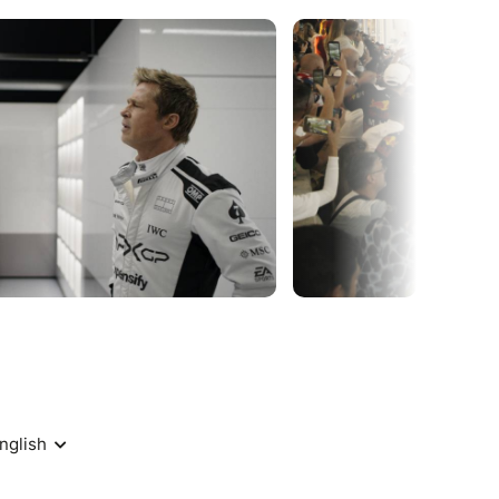
PRISES à gagner !
là où tout a été filmé,
ter, signés de pilotes ou frappés du
dans les coulisses d’une légende,
dez-vous pour 2025, au cœur de la
 places sont limitées.
cale.
.