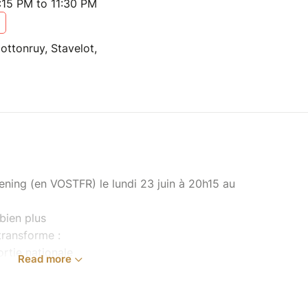
:15 PM to 11:30 PM
ottonruy, Stavelot,
eening (en VOSTFR) le lundi 23 juin à 20h15 au
bien plus
transforme :
ortie nationale
Read more
 avant la séance
écorations de F1 visibles dans le hall du