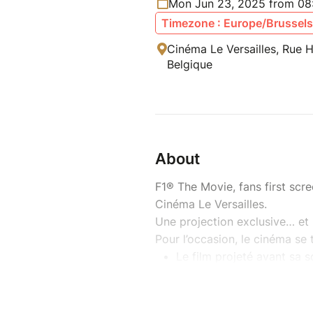
Mon Jun 23, 2025 from 08
Timezone : Europe/Brussels
Cinéma Le Versailles, Rue H
Belgique
About
F1® The Movie, fans first scr
Cinéma Le Versailles.
Une projection exclusive… et 
Pour l’occasion, le cinéma se 
Le film projeté avant sa s
Une intervention spéciale
Des invités surprise
Des objets collectors et d