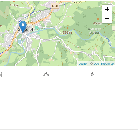
+
−
| ©
Leaflet
OpenStreetMap