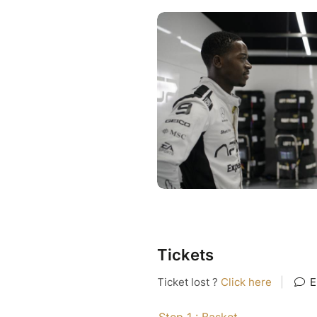
cinéma
Et… quelques BELLES SUR
Des accès privilégiés 
Des souvenirs à empor
sceau du circuit,
Une immersion guidée 
Et peut-être… un ren
course. ;)
Réservation indispensable, les
Une soirée 100% F1®, 100% lo
Pour les passionnés. Les vrais
Accrochez votre ceinture.
Tickets