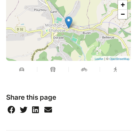
+
−
| ©
Leaflet
OpenStreetMap
Share this page