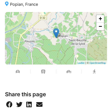
Popian, France
+
−
| ©
Leaflet
OpenStreetMap
Share this page