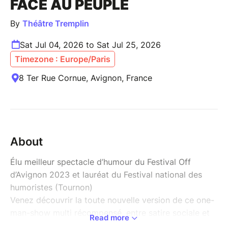
FACE AU PEUPLE
By
Théâtre Tremplin
Sat Jul 04, 2026 to Sat Jul 25, 2026
Timezone : Europe/Paris
8 Ter Rue Cornue, Avignon, France
About
Élu meilleur spectacle d’humour du Festival Off
d’Avignon 2023 et lauréat du Festival national des
humoristes (Tournon)
Venez découvrir la toute nouvelle version de ce one-
man-show multi récompensé, entre satire sociale et
Read more
revue de presse assassine.