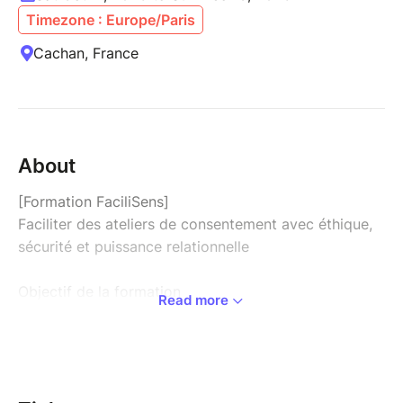
Timezone : Europe/Paris
Cachan, France
About
[Formation FaciliSens]
Faciliter des ateliers de consentement avec éthique,
sécurité et puissance relationnelle
Objectif de la formation
Read more
FaciliSens est un parcours immersif en 3 week-ends
destiné à toute personne souhaitant concevoir,
organiser et animer des ateliers de consentement,
dans des contextes variés (sex-positifs ou non), avec