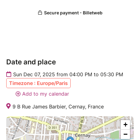
Style et expression
Séquences dansées pour mise en pratique
Tarifs :
Gratuit pour les détenteur·trices du Pass
Membre
15 € pour les participant·es extérieurs
Date and place
Informations :
Sun Dec 07, 2025 from 04:00 PM to 05:30 PM
Durée : 1h30
Timezone : Europe/Paris
Niveau : Intermédiaire 1
Réservation obligatoire
Add to my calendar
Places limitées - Toute annulation ou absence
9 B Rue James Barbier, Cernay, France
non justifiée, de moins de 24h, sera facturée
15€. Merci de ta compréhension.
+
−