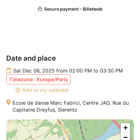
Un moment convivial idéal pour se défouler
avant les fêtes
Tarifs :
Gratuit pour les détenteur·trices du Pass
Membre
15 € pour les participant·es extérieurs
Date and place
Places limitées – Réservation obligatoire
- Toute
Sat Dec 06, 2025 from 02:00 PM to 03:30 PM
annulation ou absence non justifiée, de moins de 24h,
Timezone : Europe/Paris
sera facturée 15€. Merci de ta compréhension.
Add to my calendar
Ecole de danse Marc Fabrici, Centre JAD, Rue du
Capitaine Dreyfus, Sierentz
+
−