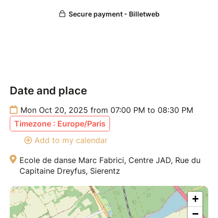
ton style et ta musicalité
Ce stage est idéal pour celles et ceux qui souhaitent
enrichir leur danse, affirmer leur style et repousser
leurs limites dans une ambiance motivante et
créative.
Date and place
Tarifs :
Gratuit pour les détenteur·rices du Pass
Mon Oct 20, 2025 from 07:00 PM to 08:30 PM
Membre
Timezone : Europe/Paris
15 € pour les participant·es extérieurs
Add to my calendar
Ecole de danse Marc Fabrici, Centre JAD, Rue du
Capitaine Dreyfus, Sierentz
+
−