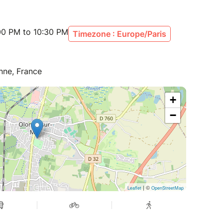
00 PM to 10:30 PM
Timezone : Europe/Paris
onne, France
+
−
| ©
Leaflet
OpenStreetMap